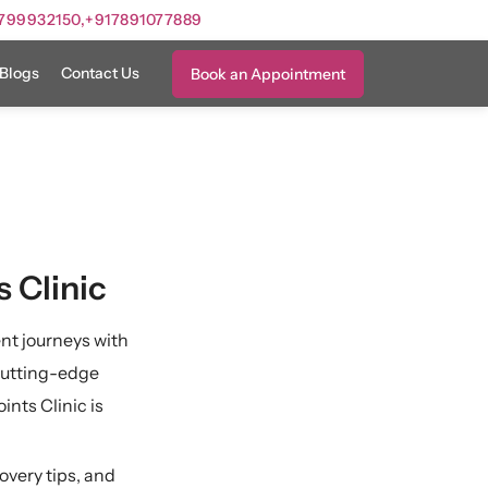
799932150,
+917891077889
Blogs
Contact Us
Book an Appointment
s Clinic
nt journeys with
 cutting-edge
ints Clinic is
overy tips, and