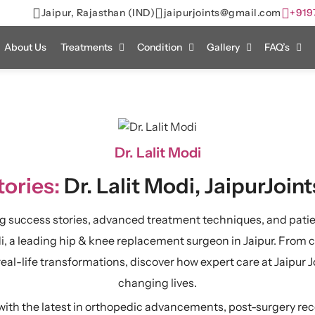
Jaipur, Rajasthan (IND)
jaipurjoints@gmail.com
+919
About Us
Treatments
Condition
Gallery
FAQ’s
Dr. Lalit Modi
ories:
Dr. Lalit Modi, JaipurJoint
ng success stories, advanced treatment techniques, and patie
di, a leading hip & knee replacement surgeon in Jaipur. From
real-life transformations, discover how expert care at Jaipur Jo
changing lives.
ith the latest in orthopedic advancements, post-surgery rec