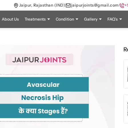
Jaipur, Rajasthan (IND)
jaipurjoints@gmail.com
+
About Us
Treatments
Condition
Gallery
FAQ’s
R