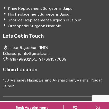
Knee Replacement Surgeon in Jaipur
Hip Replacement Surgeon in Jaipur
Shoulder Replacement surgeon in Jaipur
Orthopedic Surgeon Near Me
Lets Get In Touch
Jaipur, Rajasthan (IND)
jaipurjoints@gmail.com
+919799932150,
+917891077889
Clinic Location
156, Mahadev Nagar, Behind Akshardham, Vaishali Nagar,
Jaipur
Design & Development by kadamtech pvt ltd - 2026
Book Appointment