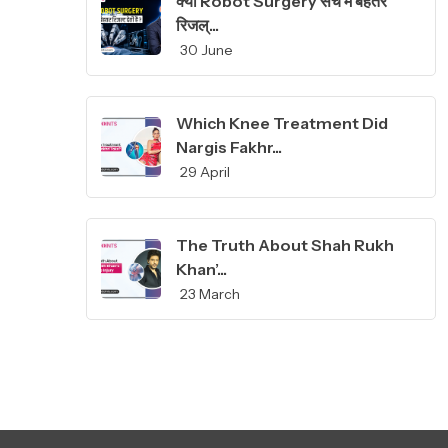
क्या Robot Surgery सच में बेहतर
रिजल्...
30 June
Which Knee Treatment Did
Nargis Fakhr...
29 April
The Truth About Shah Rukh
Khan’...
23 March