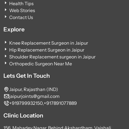
Health Tips
Web Stories
Contact Us
Explore
Knee Replacement Surgeon in Jaipur
Hip Replacement Surgeon in Jaipur
Shoulder Replacement surgeon in Jaipur
Orthopedic Surgeon Near Me
Lets Get In Touch
Jaipur, Rajasthan (IND)
jaipurjoints@gmail.com
+919799932150,
+917891077889
Clinic Location
156, Mahadev Nagar, Behind Akshardham, Vaishali