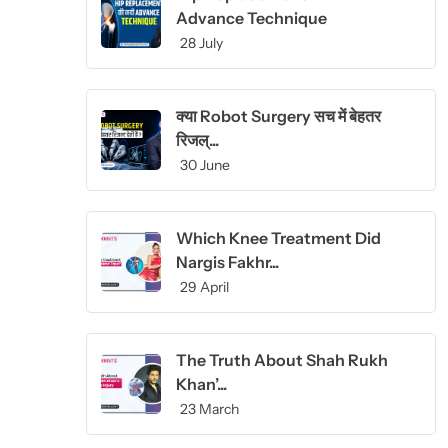
Advance Technique
28 July
क्या Robot Surgery सच में बेहतर
रिजल्...
30 June
Which Knee Treatment Did
Nargis Fakhr...
29 April
The Truth About Shah Rukh
Khan’...
23 March